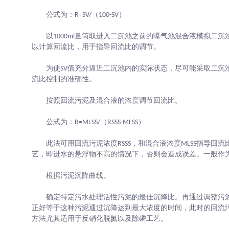
公式为：R=SV/（100-SV）
以1000ml量筒取进入二沉池之前的曝气池混合液模拟二沉
以计算回流比，用于指导回流比的调节。
为使SV值充分逼近二沉池内的实际状态，尽可能采取二沉
流比控制的准确性。
按照回流污泥及混合液的浓度调节回流比。
公式为：R=MLSS/（RSSS-MLSS）
此法可用回流污泥浓度RSSS，和混合液浓度MLSS指导回
艺，即进水的悬浮物不高的情况下，否则会造成误差。一般作
根据污泥沉降曲线。
确定特定污水处理活性污泥的最佳沉降比。再通过调整污
正好等于这种污泥通过沉降达到最大浓度的时间，此时的回流
方法尤其适用于反硝化脱氮以及除磷工艺。