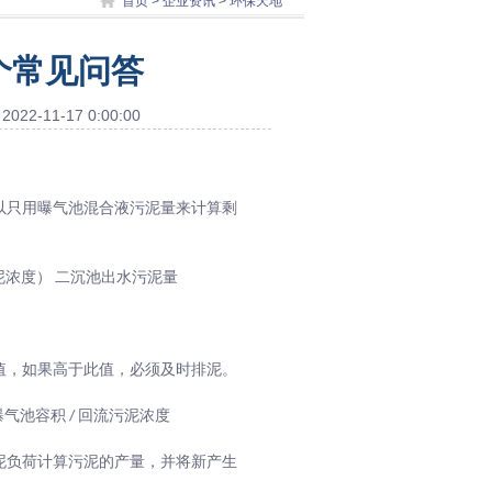
首页
>
企业资讯
> 环保天地
个常见问答
11-17 0:00:00
以只用曝气池混合液污泥量来计算剩
污泥浓度） 二沉池出水污泥量
值，如果高于此值，必须及时排泥。
气池容积 / 回流污泥浓度
泥负荷计算污泥的产量，并将新产生