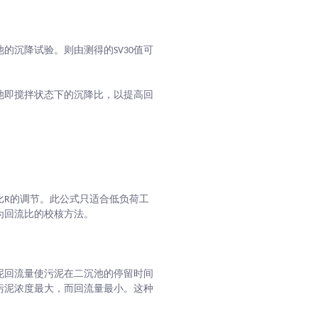
池的沉降试验。则由测得的SV30值可
池即搅拌状态下的沉降比，以提高回
流比R的调节。此公式只适合低负荷工
为回流比的校核方法。
泥回流量使污泥在二沉池的停留时间
污泥浓度最大，而回流量最小。这种