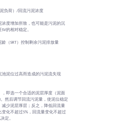
污泥负荷）/回流污泥浓度
泥浓度增加所致，也可能是污泥的沉
SV的相对稳定。
龄（SRT）控制剩余污泥排放量
沉池泥位过高而造成的污泥流失现
），即选一个合适的泥层厚度（泥面
1/3。然后调节回流污泥量，使泥位稳定
，减少泥层厚层；反之，降低回流量
比变化不超过5%，回流量变化不超过
况决定。