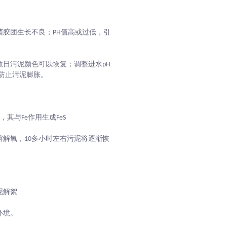
胶团生长不良；PH值高或过低，引
日污泥颜色可以恢复；调整进水pH
效防止污泥膨胀。
其与Fe作用生成FeS
解氧，10多小时左右污泥将逐渐恢
泥解絮
环境。